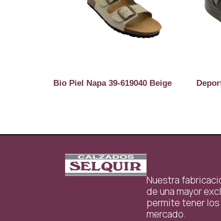
Bio Piel Napa 39-619040 Beige
Depor
Nuestra fabricac
de una mayor excl
permite tener los
mercado.