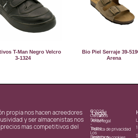
tivos T-Man Negro Velcro
Bio Piel Serraje 39-51
3-1324
Arena
©2026
ión propia nos hacen acreedores
Legal
Calzados
usividad y ser almacenistas nos
Selquir
L
Aviso legal
-
 precios mas competitivos del
1
Todos
Política de privacidad
Los
S
Derechos
Política de cookies