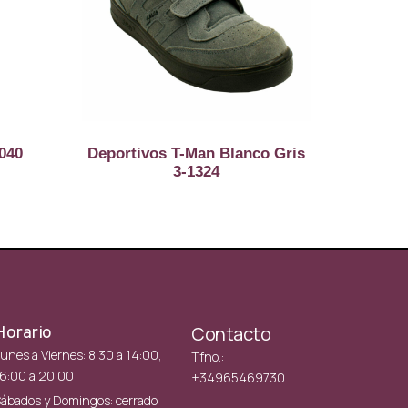
9040
Deportivos T-Man Blanco Gris
3-1324
Contacto
Horario
unes a Viernes: 8:30 a 14:00,
Tfno.:
6:00 a 20:00
+34965469730
ábados y Domingos: cerrado